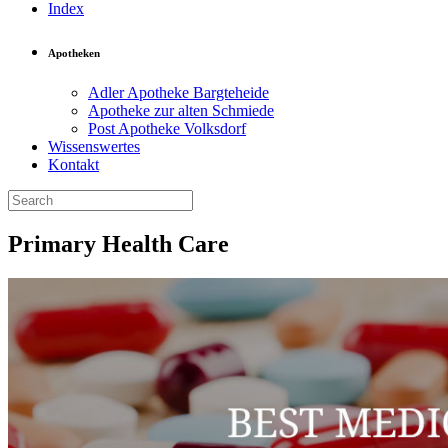
Index
Apotheken
Adler Apotheke Bargteheide
Apotheke zur alten Schmiede
Post Apotheke Volksdorf
Wissenswertes
Kontakt
Primary Health Care