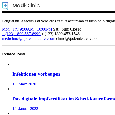
Feugiat nulla facilisis at vero eros et curt accumsan et iusto odio digni
Mon - Fri: 9:00AM - 10:00PM
Sat - Sun: Closed
+ (123) 1800-567-8990
+ (123) 1800-453-1546
mediclinic@qodeinteractive.com
clinic@qodeinteractive.com
Related Posts
Infektionen vorbeugen
13. März 2020
Das digitale Impfzertifikat im Scheckkartenform
15. Januar 2022